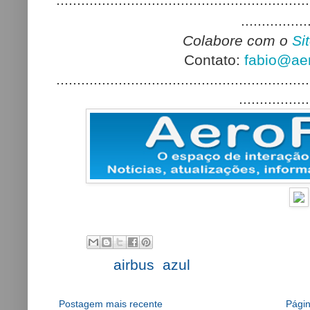
.............................................................
................
Colabore com o
Si
Contato:
fabio@aer
.............................................................
.................
Labels:
airbus
,
azul
Postagem mais recente
Págin