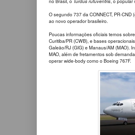
no Brasil, o
, o popular 
Turdus rufuventris
O segundo 737 da CONNECT, PR-CND (c
ao novo operador brasileiro.
Poucas informações oficiais temos sob
Curitiba/PR (CWB), e bases operacionai
Galeão/RJ (GIG) e Manaus/AM (MAO). In
MAO
, além de fretamentos sob demanda
operar wide-body como o Boeing 767F.