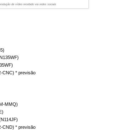
rodução de vídeo recebido via redes sociais
5)
N135WF)
35WF)
CNC) * previsão
9M-MMQ)
E)
N114JF)
CND) * previsão