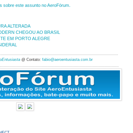
s sobre este assunto no AeroFórum.
URA ALTERADA
MODERN CHEGOU AO BRASIL
NTE EM PORTO ALEGRE
SIDERAL
....................................................................................................
roEntusiasta
@ Contato:
fabio@aeroentusiasta.com.br
....................................................................................................
NECT