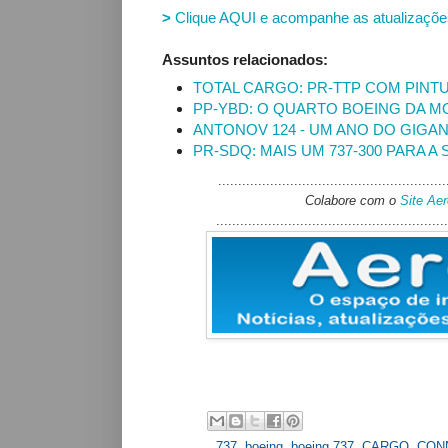
>
Clique AQUI e acompanhe as atualizaçõe
Assuntos relacionados:
TOTAL CARGO: PR-TTP COM PINT
PP-YBD: O QUARTO BOEING DA 
ANTONOV 124 - UM ANO DO GIGA
PR-SDQ: MAIS UM 737-300 PARA A 
.........................................................
Colabore com o
Site Ae
..........................................................
Labels:
737
,
boeing
,
boeing 737
,
CARGO
,
CON