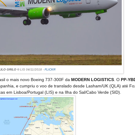
ULO GRILO ©
LIS 04/11/2018 -
FLICKR
asil o mais novo Boeing 737-300F da
MODERN LOGISTICS
. O
PP-YB
panhia, e cumpriu o voo de translado desde Lasham/UK (QLA) até Fo
as em Lisboa/Portugal (LIS) e na Ilha do Sal/Cabo Verde (SID).