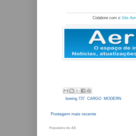
.........................................................
Colabore com o
Site Ae
..........................................................
Labels:
boeing 737
,
CARGO
,
MODERN
Postagem mais recente
Populares do AE