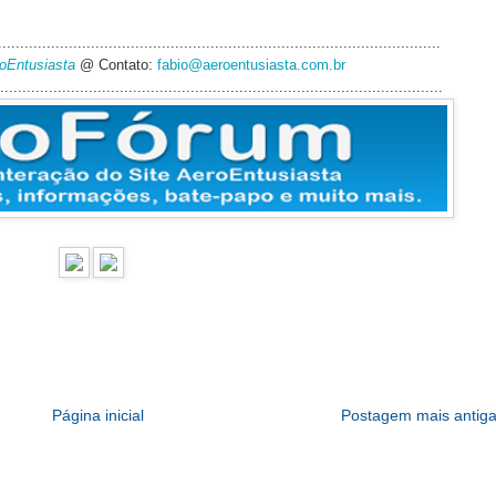
....................................................................................................
roEntusiasta
@ Contato:
fabio@aeroentusiasta.com.br
....................................................................................................
Página inicial
Postagem mais antig