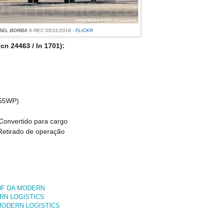
AEL BORBA ©
REC 05/11/2018 -
FLICKR
(
cn 24463 / ln 1701
):
955WP)
Convertido para cargo
Retirado de operação
00F DA MODERN
ERN LOGISTICS
MODERN LOGISTICS