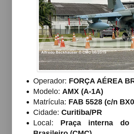
Operador:
FORÇA AÉREA BR
Modelo:
AMX (A-1A)
Matrícula:
FAB 5528 (c/n BX0
Cidade:
Curitiba/PR
Local:
Praça interna do 
Brasileiro (CMC)