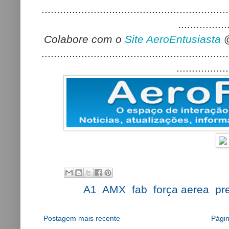
.............................................................
................
Colabore com o
Site AeroEntusiasta
.............................................................
.................
Labels:
A1
,
AMX
,
fab
,
força aerea
,
pr
Postagem mais recente
Págin