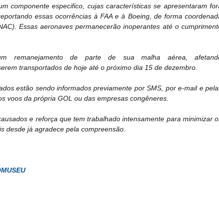
 um componente especifico, cujas características se apresentaram for
 reportando essas ocorrências à FAA e à Boeing, de forma coordenad
(ANAC). Essas aeronaves permanecerão inoperantes até o cumpriment
o um remanejamento de parte de sua malha aérea, afetand
serem transportados de hoje até o próximo dia 15 de dezembro.
ados estão sendo informados previamente por SMS, por e-mail e pela
os voos da própria GOL ou das empresas congêneres.
causados e reforça que tem trabalhado intensamente para minimizar o
uais desde já agradece pela compreensão.
OMUSEU