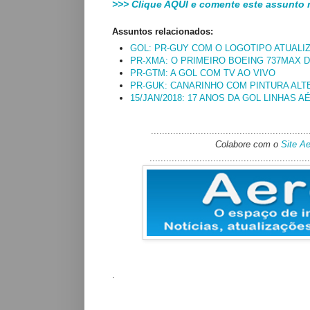
>>>
Clique AQUI e comente este assunto
Assuntos relacionados:
GOL: PR-GUY COM O LOGOTIPO ATUALI
PR-XMA: O PRIMEIRO BOEING 737MAX D
PR-GTM: A GOL COM TV AO VIVO
PR-GUK: CANARINHO COM PINTURA AL
15/JAN/2018: 17 ANOS DA GOL LINHAS 
.........................................................
Colabore com o
Site A
..........................................................
.