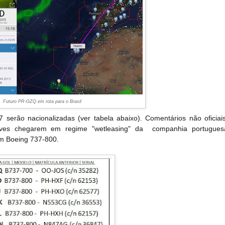
Futuro PR-GZQ em rota para o Brasil
rão nacionalizadas (ver tabela abaixo). Comentários não oficiais
naves chegarem em regime "wetleasing" da companhia portugues
um Boeing 737-800.