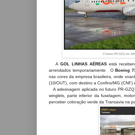
O futuro PR-GZQ em AMS 
A
GOL LINHAS AÉREAS
está receben
arrendados temporariamente.
O
Boeing 7
nas cores da empresa brasileira, onde voa
(10/OUT), com destino a Confins/MG (CNF) e
A adesivagem aplicada no futuro PR-GZQ, 
winglets, parte inferior da fuselagem, mot
perceber coloração verde da Transavia na pa