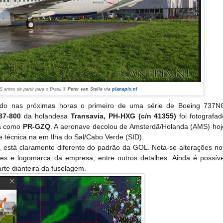
antes de partir para o Brasil
© Peter van Stelle via
planepix.nl
do nas próximas horas o primeiro de uma série de Boeing 737N
37-800
da holandesa
Transavia, PH-HXG (c/n 41355)
foi fotografad
rá como
PR-GZQ
. A aeronave decolou de Amsterdã/Holanda (AMS) hoj
 técnica na em Ilha do Sal/Cabo Verde (SID).
está claramente diferente do padrão da GOL. Nota-se alterações no
ores e logomarca da empresa, entre outros detalhes. Ainda é possíve
rte dianteira da fuselagem.