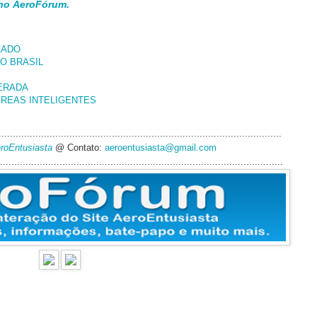
 no
AeroFórum
.
ZADO
O BRASIL
TERADA
AÉREAS INTELIGENTES
....................................................................................................
eroEntusiasta
@ Contato:
aeroentusiasta@gmail.com
....................................................................................................