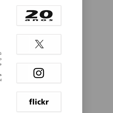
G
o
e
s
l