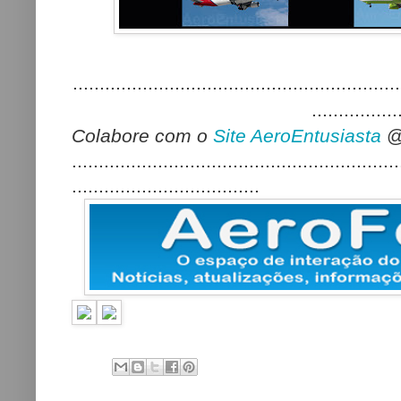
.............................................................
................
Colabore com o
Site AeroEntusiasta
@
.............................................................
...................................