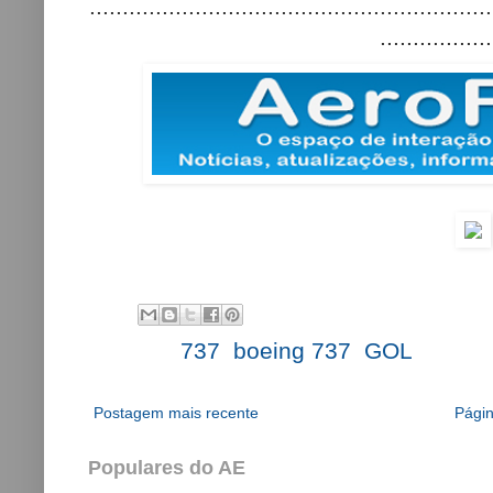
.............................................................
.................
Labels:
737
,
boeing 737
,
GOL
Postagem mais recente
Págin
Populares do AE