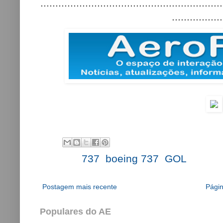
.............................................................
.................
Labels:
737
,
boeing 737
,
GOL
Postagem mais recente
Págin
Populares do AE