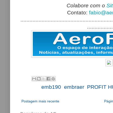
Colabore com o
Si
Contato:
fabio@aer
.............................................................
.................
Labels:
emb190
,
embraer
,
PROFIT 
Postagem mais recente
Págin