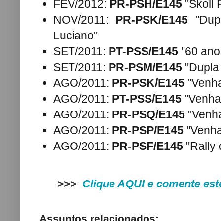
FEV/2012:
PR-PSH/E145
"Skoll 
NOV/2011:
PR-PSK/E145
"Dupl
Luciano"
SET/2011:
PT-PSS/E145
"60 ano
SET/2011:
PR-PSM/E145
"Dupla 
AGO/2011:
PR-PSK/E145
"Venha
AGO/2011:
PT-PSS/E145
"Venha 
AGO/2011:
PR-PSQ/E145
"Venha
AGO/2011:
PR-PSP/E145
"Venha
AGO/2011:
PR-PSF/E145
"Rally 
>>>
Clique AQUI e comente est
Assuntos relacionados: