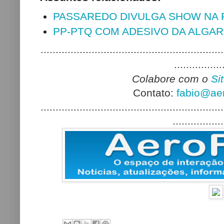
PASSAREDO DIVULGA SHOW NA 
PP-PTQ COM ADESIVO DA ALGAR
.............................................................
................
Colabore com o
Si
Contato:
fabio@aer
.............................................................
.................