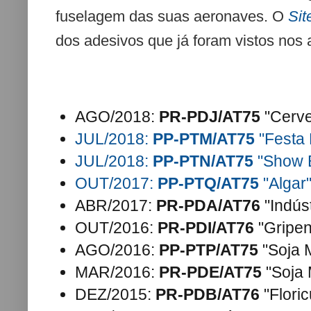
fuselagem das suas aeronaves. O
Sit
dos adesivos que já foram vistos nos
AGO/2018:
PR-PDJ/AT75
"Cerve
JUL/2018:
PP-PTM/AT75
"Festa 
JUL/2018:
PP-PTN/AT75
"Show B
OUT/2017:
PP-PTQ/AT75
"Algar
ABR/2017:
PR-PDA/AT76
"Indús
OUT/2016:
PR-PDI/AT76
"Gripe
AGO/2016:
PP-PTP/AT75
"Soja 
MAR/2016:
PR-PDE/AT75
"Soja
DEZ/2015:
PR-PDB/AT76
"Floric