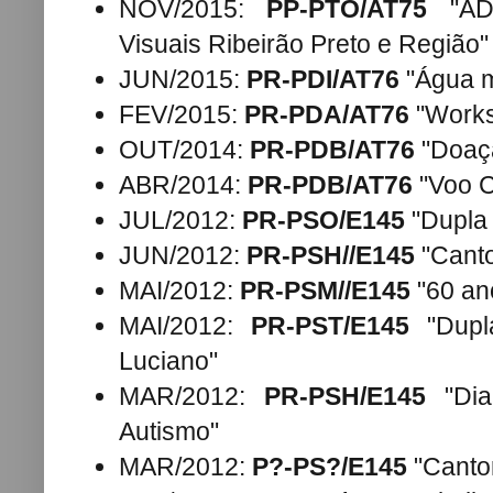
NOV/2015:
PP-PTO/AT75
"ADE
Visuais Ribeirão Preto e Região"
JUN/2015:
PR-PDI/AT76
"Água m
FEV/2015:
PR-PDA/AT76
"Works
OUT/2014:
PR-PDB/AT76
"Doaç
ABR/2014:
PR-PDB/AT76
"Voo C
JUL/2012:
PR-PSO/E145
"Dupla 
JUN/2012:
PR-PSH//E145
"Canto
MAI/2012:
PR-PSM//E145
"60 an
MAI/2012:
PR-PST/E145
"Dupl
Luciano"
MAR/2012:
PR-PSH/E145
"Dia
Autismo"
MAR/2012:
P?-PS?/E145
"Canto