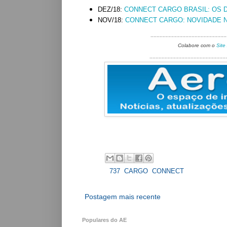
DEZ/18:
CONNECT CARGO BRASIL: OS 
NOV/18:
CONNECT CARGO: NOVIDADE 
..................................................
Colabore com o
Site
...................................................
Labels:
737
,
CARGO
,
CONNECT
Postagem mais recente
Populares do AE