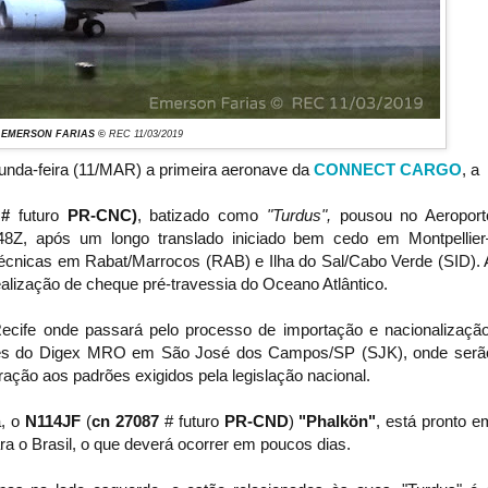
EMERSON FARIAS ©
REC 11/03/2019
gunda-feira (11/MAR) a primeira aeronave da
CONNECT CARGO
, a
 #
futuro
PR-CNC)
, batizado como
"Turdus",
pousou no Aeroport
48Z
, após um longo translado iniciado bem cedo em Montpellier
écnicas em Rabat/Marrocos (RAB) e Ilha do Sal/Cabo Verde (SID). 
ealização de cheque pré-travessia do Oceano Atlântico.
cife onde passará pelo processo de importação e nacionalização
ções do Digex MRO em São José dos Campos/SP (SJK), onde serã
ração aos padrões exigidos pela legislação nacional.
, o
N114JF
(
cn 27087
# futuro
PR-CND
)
"Phalkön"
,
está pronto e
ra o Brasil, o que deverá ocorrer em poucos dias.