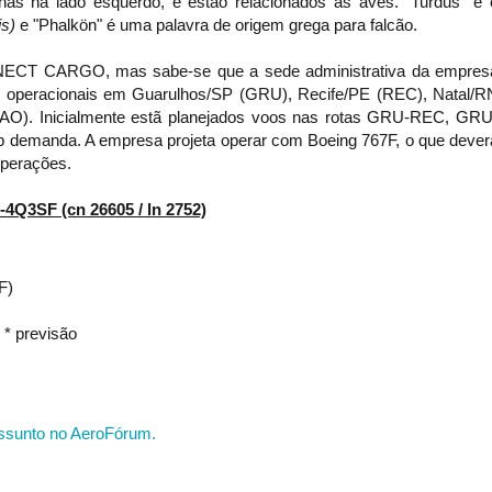
s na lado esquerdo, e estão relacionados às aves. "Turdus" é 
is)
e "Phalkön" é uma palavra de origem grega para falcão.
ECT CARGO, mas sabe-se que a sede administrativa da empres
s operacionais em
Guarulhos/SP (GRU),
Recife/PE (REC), Natal/R
O). Inicialmente estã planejados voos nas rotas GRU-REC, GRU
ob demanda
. A empresa projeta operar com Boeing 767F, o que dever
operações.
4Q3SF (cn 26605 / ln 2752)
F)
* previsão
ssunto no AeroFórum.