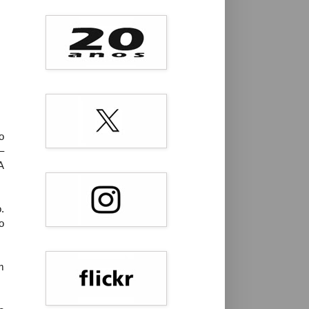
o
–
A
.
o
m