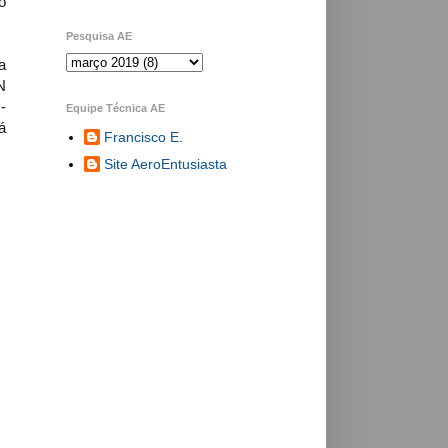
o
Pesquisa AE
a
N
-
Equipe Técnica AE
á
Francisco E.
Site AeroEntusiasta