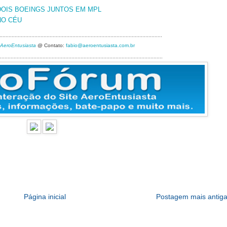
DOIS BOEINGS JUNTOS EM MPL
NO CÉU
...........................................................................................................
 AeroEntusiasta
@ Contato:
fabio@aeroentusiasta.com.br
...........................................................................................................
Página inicial
Postagem mais antig