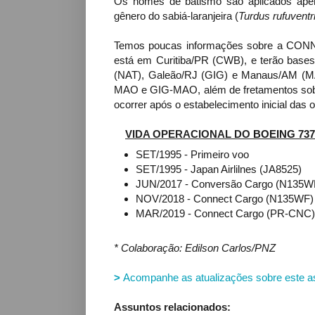
Os nomes de batismo são aplicados apena
gênero do
sabiá-laranjeira (
Turdus rufuventr
Temos poucas informações sobre a CONN
está em Curitiba/PR (CWB), e terão base
(NAT), Galeão/RJ (GIG) e Manaus/AM (MA
MAO e GIG-MAO
, além de fretamentos s
ocorrer após o estabelecimento inicial das 
VIDA OPERACIONAL DO
BOEING 737-
SET/1995 - Primeiro voo
SET/1995 - Japan Airlilnes (JA8525)
JUN/2017 - Conversão Cargo (N135W
NOV/2018 - Connect Cargo (N135WF)
MAR/2019 - Connect Cargo (PR-CNC) 
* Colaboração: Edilson Carlos/PNZ
>
Acompanhe as atualizações sobre este a
Assuntos relacionados: