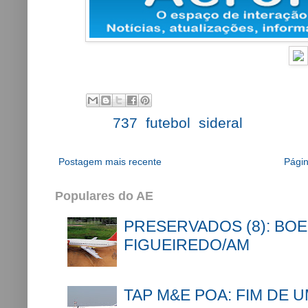
Labels:
737
,
futebol
,
sideral
Postagem mais recente
Págin
Populares do AE
PRESERVADOS (8): BOE
FIGUEIREDO/AM
TAP M&E POA: FIM DE 