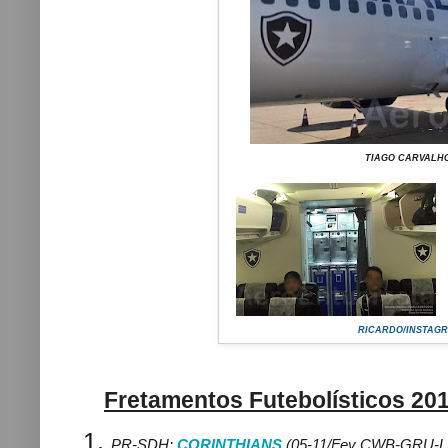
TIAGO CARVALH
RICARDO/INSTAG
Fretamentos Futebolísticos 20
PR-SDH:
CORINTHIANS
(05-11/Fev
CWB-GRU-L