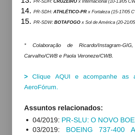
PR-SDH:
CRUZEIRO
x
Internacional
(10-13/05 C
PR-SDH:
ATHLÉTICO-PR
x
Fortaleza
(15-17/05 
PR-SDW:
BOTAFOGO
x
Sol de América
(20-21/0
* Colaboração de Ricardo/Instagram-GIG
Carvalho/CWB e Paola Veroneze/CWB.
>
Clique AQUI e acompanhe as at
AeroFórum.
Assuntos relacionados:
04/2019:
PR-SLU: O NOVO BOE
03/2019:
BOEING 737-400