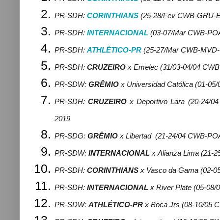
PR-SDH:
CORINTHIANS
(25-28/Fev CWB-GRU
PR-SDH:
INTERNACIONAL
(03-07/Mar CWB-P
PR-SDH:
ATHLÉTICO-PR
(25-27/Mar CWB-MVD
PR-SDH:
CRUZEIRO
x
Emelec
(
31/03-04/04 CW
PR-SDW:
GRÊMIO
x
Universidad Católica (
01-05
PR-SDH:
CRUZEIRO
x
Deportivo Lara
(
20-24/
2019
PR-SDG:
GRÊMIO
x
Libertad
(21-24/04 CWB-PO
PR-SDW:
INTERNACIONAL
x
Alianza Lima
(
21-2
PR-SDH:
CORINTHIANS
x
Vasco da Gama (
02-0
PR-SDH:
INTERNACIONAL
x River Plate
(05-08/
PR-SDW:
ATHLÉTICO-PR
x Boca Jrs
(08-10/05 