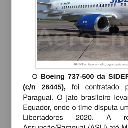
PR-SHE no finger em ASU, aguardando emb
O
Boeing 737-500 da SID
foi contratado
(c/n 26445),
Paraguai. O jato brasileiro le
Equador, onde o time disputa um
Libertadores 2020. A 
Assunção/Paraguai (ASU) até M