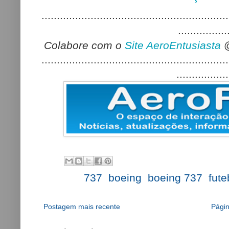
.............................................................
................
Colabore com o
Site AeroEntusiasta
.............................................................
.................
Labels:
737
,
boeing
,
boeing 737
,
fute
Postagem mais recente
Págin