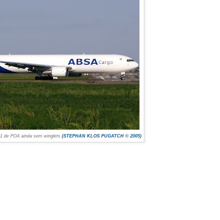
11 de POA ainda sem winglets
(STEPHAN KLOS PUGATCH © 2005)