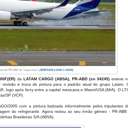
JERFSON LUAN © 2020)
rasil do PR-ABD de "roupa nova"
(
300F(ER)
da
LATAM CARGO (ABSA),
PR-ABD (cn 34245)
esteve n
revisão e troca de pintura para o padrão atual do grupo Latam.
AR, logo após ferry entre a capital mexicana e Miami/USA (MIA). O LT
nas/SP (VCP)
.
2005 com a pintura batizada informalmente pelos tripulantes d
lagem do refrigerante. Agora restou ao seu irmão gêmeo - PR-ABB 
olinhas Brasileiras S/A (ABSA).