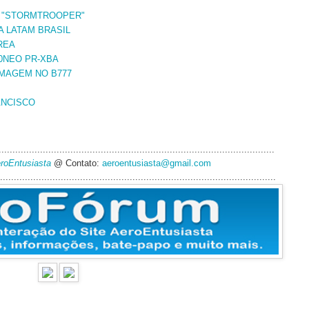
7 "STORMTROOPER"
A LATAM BRASIL
REA
0NEO PR-XBA
IMAGEM NO B777
ANCISCO
....................................................................................................
eroEntusiasta
@ Contato:
aeroentusiasta@gmail.com
....................................................................................................