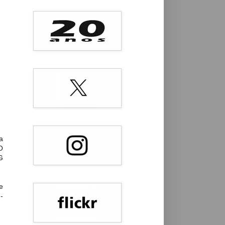
a
O
G
e
-