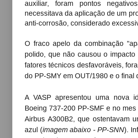
auxiliar, foram pontos negativo
necessitava da aplicação de um pro
anti-corrosão, considerado excessi
O fraco apelo da c
ombinação "ap
polido, que não causou o impact
fatores técnicos desfavoráveis, f
do PP-SMY em OUT/1980 e o final d
A VASP apresentou uma nova id
Boeing 737-200 PP-SMF e no mes 
Airbus A300B2, que ostentavam u
azul
(
imagem abaixo - PP-SNN
). I
n