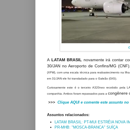
A
LATAM BRASIL
novamente irá contar 
30/JAN no Aeroporto de Confins/MG (CNF), 
(XFW), com uma escala técnica para reabastecimento na Ilha 
em 31/JAN ele foi transladado para o Galeão (GIG).
Curiosamente este é o terceiro A320neo recebido pela 
congênere 
companhia. Ambos foram repassados para a
>>>
Clique AQUI e comente este assunto no
Assuntos relacionados:
LATAM BRASIL: PT-MUI ESTRÉIA NOVA 
PR-MHB: "MOSCA-BRANCA" SUÍÇA