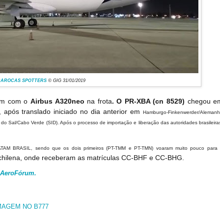
CAROCAS SPOTTERS
© GIG 31/01/2019
com com o
Airbus A320neo
na frota
. O
PR-XBA (cn 8529)
chegou e
após translado iniciado no dia anterior
em
Hamburgo-Finkenwerder/Aleman
do Sal/Cabo Verde (SID). Após o processo de importação e liberação das autoridades brasileira
LATAM BRASIL, sendo que os dois primeiros (PT-TMM e PT-TMN) voaram muito pouco para
chilena, onde receberam as matrículas CC-BHF e CC-BHG
.
 AeroFórum.
IMAGEM NO B777