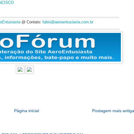
NCISCO
....................................................................................................
roEntusiasta
@ Contato:
fabio@aeroentusiasta.com.br
....................................................................................................
Página inicial
Postagem mais antig