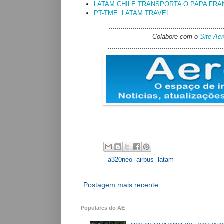
LATAM CHILE TRANSPORTA O PAPA FRA
PT-TME: LATAM TRAVEL
.........................................................
Colabore com o
Site Ae
..........................................................
Labels:
a320neo
,
airbus
,
latam
Postagem mais recente
Populares do AE