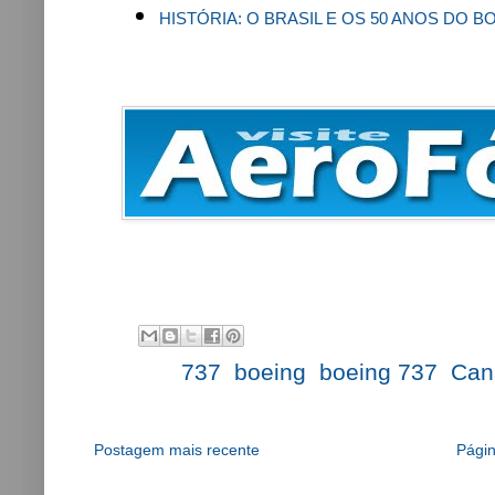
HISTÓRIA: O BRASIL E OS 50 ANOS DO B
Labels:
737
,
boeing
,
boeing 737
,
Can
Postagem mais recente
Págin