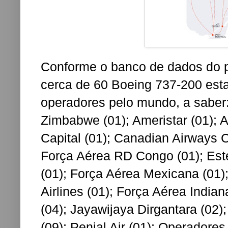
Conforme o banco de dados do 
cerca de 60 Boeing 737-200 es
operadores pelo mundo, a saber: A
Zimbabwe (01); Ameristar (01); Av
Capital (01); Canadian Airways C
Força Aérea RD Congo (01); Este
(01); Força Aérea Mexicana (01)
Airlines (01); Força Aérea India
(04); Jayawijaya Dirgantara (02);
(09); Penial Air (01); Operadores