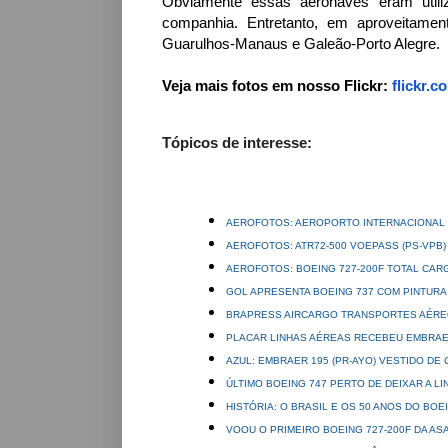
Obviamente essas aeronaves eram utiliz
companhia. Entretanto, em aproveitam
Guarulhos-Manaus e Galeão-Porto Alegre.
Veja mais fotos em nosso Flickr:
flickr.c
Tópicos de interesse:
AEROFOTOS: AEROPORTO INTERNACIONAL 
AEROFOTOS: ATR72-500 VOEPASS (PS-VPB)
AEROFOTOS: BOEING 727-200F TOTAL CARG
GOL APRESENTA BOEING 737 COM PINTURA
BRAPRESS AIRCARGO TRANSPORTES AÉR
PLACAR LINHAS AÉREAS RECEBEU EMBRAE
AZUL: EMBRAER 195 (PR-AYO) VESTIDO DE
ÚLTIMO BOEING 747 PERTO DE DEIXAR A L
HISTÓRIA: O BRASIL E OS 50 ANOS DO BOE
VOOU O PRIMEIRO BOEING 727-200F DA AS