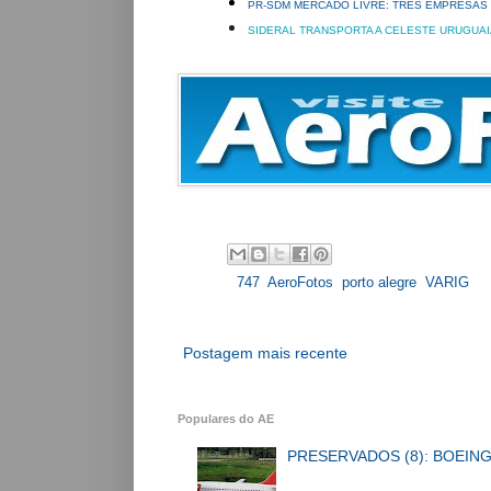
PR-SDM MERCADO LIVRE: TRÊS EMPRESAS 
SIDERAL TRANSPORTA A CELESTE URUGUAI
Labels:
747
,
AeroFotos
,
porto alegre
,
VARIG
Postagem mais recente
Populares do AE
PRESERVADOS (8): BOEING