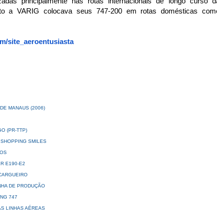
adas principalmente nas rotas internacionais de longo curso d
ento a VARIG
colocava seus 747-200 em rotas domésticas com
om/site_
aeroentusiasta
DE MANAUS (2006)
O (PR-TTP)
 SHOPPING SMILES
EOS
R E190-E2
 CARGUEIRO
INHA DE PRODUÇÃO
ING 747
AS LINHAS AÉREAS