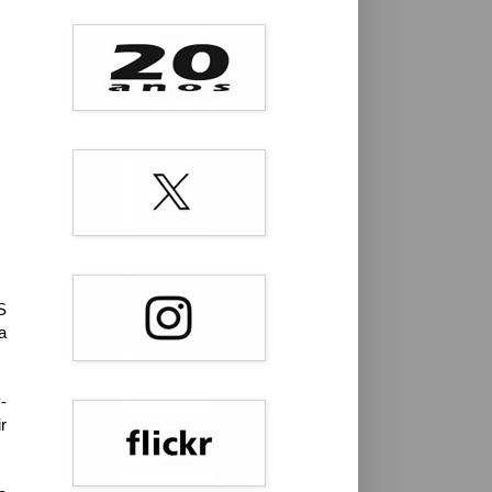
S
a
-
r