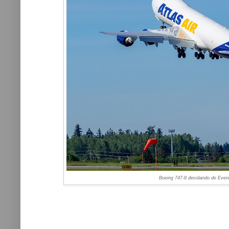
Boeing 747-8 decolando de Everet