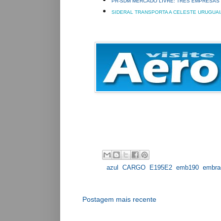
PR-SDM MERCADO LIVRE: TRÊS EMPRESAS 
SIDERAL TRANSPORTA A CELESTE URUGUAI
Labels:
azul
,
CARGO
,
E195E2
,
emb190
,
embra
Postagem mais recente