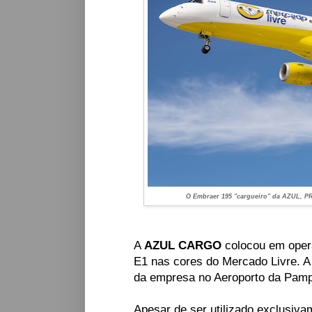
O Embraer 195 "cargueiro" da AZUL, P
A
AZUL CARGO
colocou em opera
E1 nas cores do Mercado Livre. A
da empresa no Aeroporto da Pam
Apesar de ser utilizado exclusiva