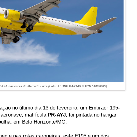
R-AYJ, nas cores do Mercado Livre (Foto: ALTINO DANTAS © GYN 14/02/2023)
ção no último dia 13 de fevereiro, um Embraer 195-
 aeronave, matrícula
PR-AYJ
, foi pintada no hangar
pulha, em Belo Horizonte/MG.
mente nas rotas cargueiras, este E195 é um dos