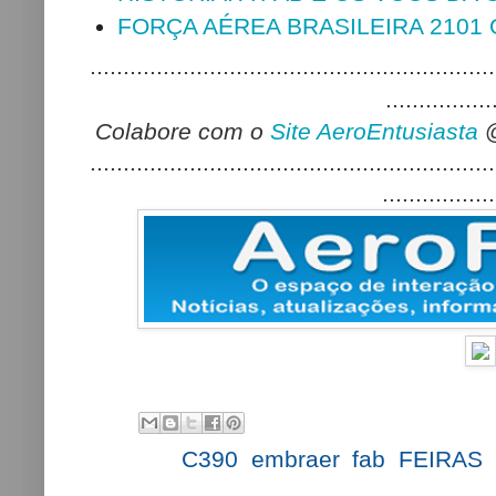
FORÇA AÉREA BRASILEIRA 2101 
.............................................................
................
Colabore com o
Site AeroEntusiasta
.............................................................
.................
Labels:
C390
,
embraer
,
fab
,
FEIRAS
,