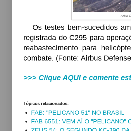
Airbus 
Os testes bem-sucedidos ampl
registrada do C295 para operaçõ
reabastecimento para helicópt
combate. (
Fonte: Airbus Defens
>>>
Clique AQUI e comente es
Tópicos relacionados:
FAB: "PELICANO 51" NO BRASIL
FAB 6551: VEM AÍ O "PELICANO"
ZEUS 54: O SEGUNDO KC-390 D