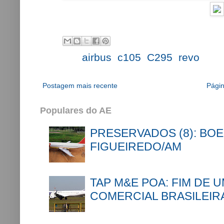
Labels:
airbus
,
c105
,
C295
,
revo
Postagem mais recente
Págin
Populares do AE
PRESERVADOS (8): BOE
FIGUEIREDO/AM
TAP M&E POA: FIM DE 
COMERCIAL BRASILEIR