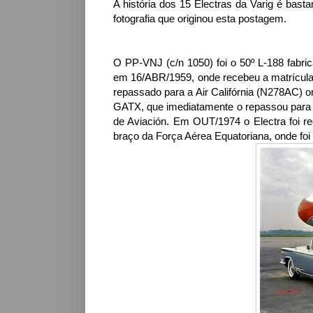
A história dos 15 Electras da Varig é bas
fotografia que originou esta postagem.
O PP-VNJ (c/n 1050) foi o 50º L-188 fabric
em 16/ABR/1959, onde recebeu a matrícula
repassado para a Air Califórnia (N278AC) o
GATX, que imediatamente o repassou para a
de Aviación. Em OUT/1974 o Electra foi r
braço da Força Aérea Equatoriana, onde fo