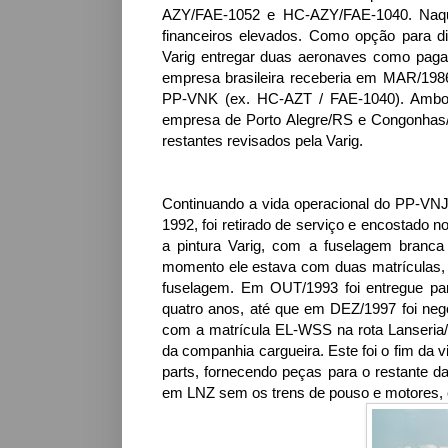
AZY/FAE-1052 e HC-AZY/FAE-1040. Naque
financeiros elevados. Como opção para d
Varig entregar duas aeronaves como pagam
empresa brasileira receberia em MAR/198
PP-VNK (ex. HC-AZT / FAE-1040). Ambos
empresa de Porto Alegre/RS e Congonhas/
restantes revisados pela Varig.
Continuando a vida operacional do PP-VNJ
1992, foi retirado de serviço e encostado
a pintura Varig, com a fuselagem branca 
momento ele estava com duas matrículas, a
fuselagem. Em OUT/1993 foi entregue par
quatro anos, até que em DEZ/1997 foi nego
com a matrícula EL-WSS na rota Lanseria/Á
da companhia cargueira. Este foi o fim da 
parts, fornecendo peças para o restante da
em LNZ sem os trens de pouso e motores,