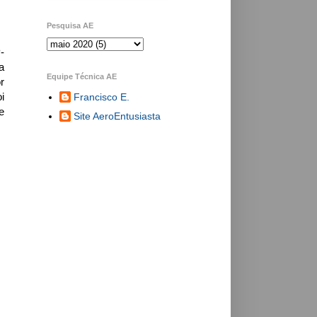
Pesquisa AE
-
a
Equipe Técnica AE
r
i
Francisco E.
e
Site AeroEntusiasta