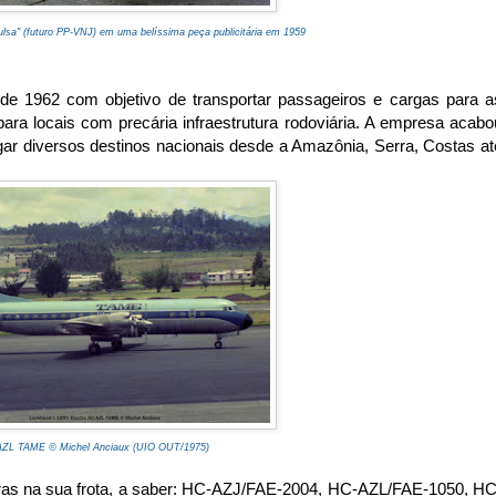
ulsa" (futuro PP-VNJ) em uma belíssima peça publicitária em 1959
 1962 com objetivo de transportar passageiros e cargas para a
 para locais com precária infraestrutura rodoviária. A empresa acabo
igar diversos destinos nacionais desde a Amazônia, Serra, Costas at
ZL TAME © Michel Anciaux (UIO OUT/1975)
ctras na sua frota, a saber: HC-AZJ/FAE-2004, HC-AZL/FAE-1050, HC