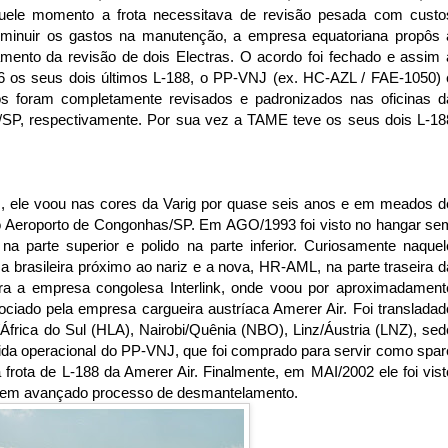
le momento a frota necessitava de revisão pesada com custo
iminuir os gastos na manutenção, a empresa equatoriana propôs 
ento da revisão de dois Electras. O acordo foi fechado e assim 
6 os seus dois últimos L-188, o PP-VNJ (ex. HC-AZL / FAE-1050) 
 foram completamente revisados e padronizados nas oficinas d
SP, respectivamente. Por sua vez a TAME teve os seus dois L-18
, ele voou nas cores da Varig por quase seis anos e em meados d
 no Aeroporto de Congonhas/SP. Em AGO/1993 foi visto no hangar se
na parte superior e polido na parte inferior. Curiosamente naquel
 brasileira próximo ao nariz e a nova, HR-AML, na parte traseira d
a a empresa congolesa Interlink, onde voou por aproximadament
ciado pela empresa cargueira austríaca Amerer Air. Foi transladad
frica do Sul (HLA), Nairobi/Quênia (NBO), Linz/Áustria (LNZ), sed
vida operacional do PP-VNJ, que foi comprado para servir como spar
 frota de L-188 da Amerer Air. Finalmente, em MAI/2002 ele foi vist
 em avançado processo de desmantelamento.