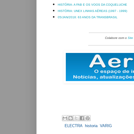
HISTÓRIA: A FAB E OS VOOS DA COQUELUCHE
HISTÓRIA: UNEX LINHAS AÉREAS (1997 - 1999)
05/JAN/2018: 63 ANOS DA TRANSBRASIL
..................................................
Colabore com o
Site
...................................................
Labels:
ELECTRA
,
historia
,
VARIG