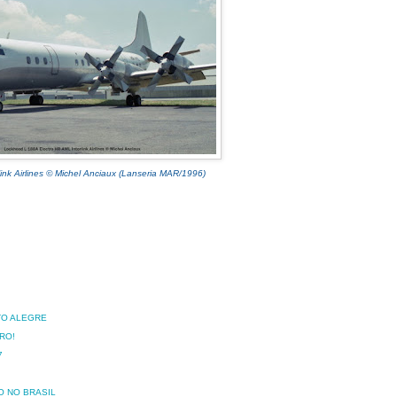
ink Airlines © Michel Anciaux (Lanseria MAR/1996)
TO ALEGRE
IRO!
7
O NO BRASIL