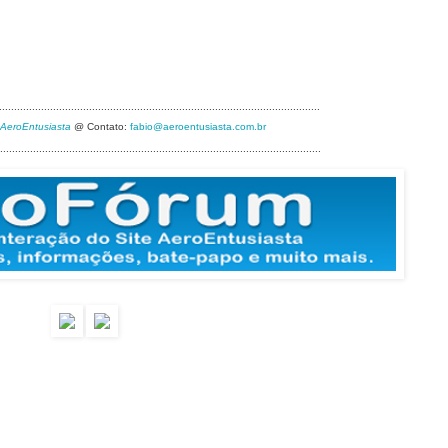
...........................................................................................................
 AeroEntusiasta
@ Contato:
fabio@aeroentusiasta.com.br
...........................................................................................................