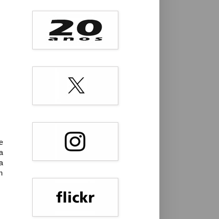
e
a
a
m