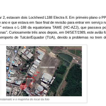
r 2, estavam dois Lockheed L188 Electra II. Em primeiro plano o PP
ano e que estava em fase final de revisão para entrar em serviço n
J" estava o L-188 da equatoriana TAME (HC-AZJ), que passava po
anas". Curiosamente três anos depois, em 04/SET/1989, este avião fo
Aeroporto de Tulcán/Equador (TUA), devido a problemas no trem d
nstamatic e o mapinha do local da foto