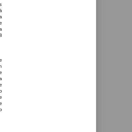
s
à
a
e
a
8
e
m
e
a
e
o
e
e
o