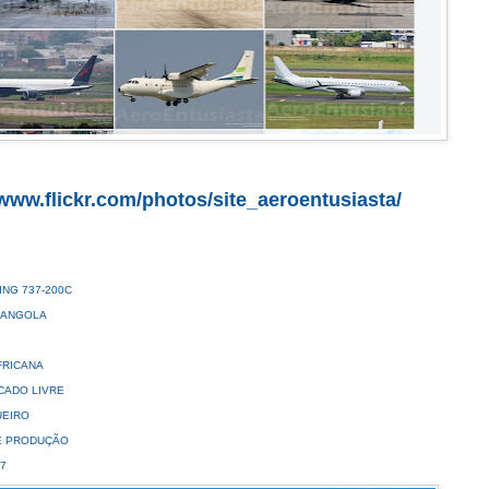
www.flickr.com/photos/site_aeroentusiasta/
ING 737-200C
 ANGOLA
FRICANA
CADO LIVRE
UEIRO
DE PRODUÇÃO
47